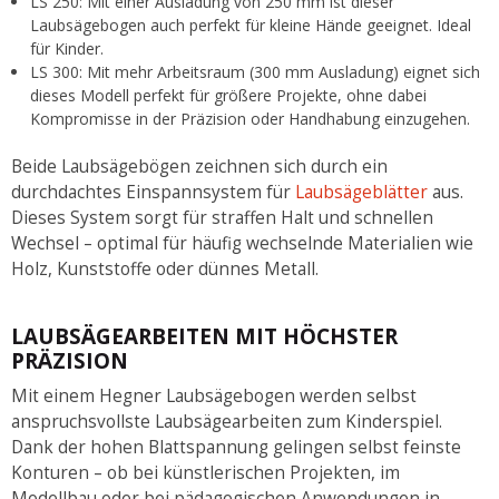
LS 250: Mit einer Ausladung von 250 mm ist dieser
Laubsägebogen auch perfekt für kleine Hände geeignet. Ideal
für Kinder.
LS 300: Mit mehr Arbeitsraum (300 mm Ausladung) eignet sich
dieses Modell perfekt für größere Projekte, ohne dabei
Kompromisse in der Präzision oder Handhabung einzugehen.
Beide Laubsägebögen zeichnen sich durch ein
durchdachtes Einspannsystem für
Laubsägeblätter
aus.
Dieses System sorgt für straffen Halt und schnellen
Wechsel – optimal für häufig wechselnde Materialien wie
Holz, Kunststoffe oder dünnes Metall.
LAUBSÄGEARBEITEN MIT HÖCHSTER
PRÄZISION
Mit einem Hegner Laubsägebogen werden selbst
anspruchsvollste Laubsägearbeiten zum Kinderspiel.
Dank der hohen Blattspannung gelingen selbst feinste
Konturen – ob bei künstlerischen Projekten, im
Modellbau oder bei pädagogischen Anwendungen in