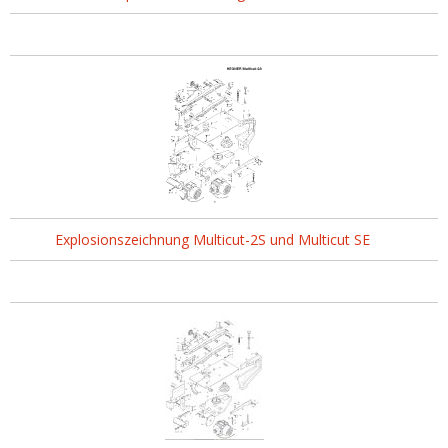
Explosionszeichnung Multicut-2S und Multicut SE