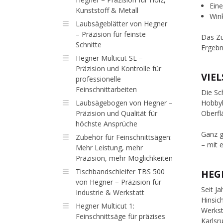
Eine
Kunststoff & Metall
Win
Laubsägeblätter von Hegner
– Präzision für feinste
Das Zu
Schnitte
Ergebn
Hegner Multicut SE –
Präzision und Kontrolle für
VIE
professionelle
Feinschnittarbeiten
Die Sc
Hobbyb
Laubsägebogen von Hegner –
Oberfl
Präzision und Qualität für
höchste Ansprüche
Ganz g
Zubehör für Feinschnittsägen:
– mit 
Mehr Leistung, mehr
Präzision, mehr Möglichkeiten
Tischbandschleifer TBS 500
HEG
von Hegner – Präzision für
Seit J
Industrie & Werkstatt
Hinsic
Hegner Multicut 1:
Werkst
Feinschnittsäge für präzises
Karlsr