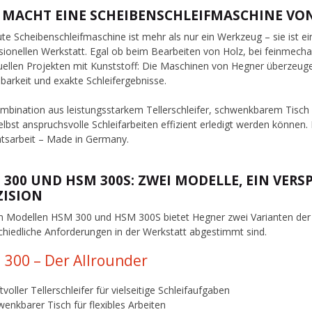
 MACHT EINE SCHEIBENSCHLEIFMASCHINE VO
ute Scheibenschleifmaschine ist mehr als nur ein Werkzeug – sie ist ei
sionellen Werkstatt. Egal ob beim Bearbeiten von Holz, bei feinmecha
duellen Projekten mit Kunststoff: Die Maschinen von Hegner überzeuge
barkeit und exakte Schleifergebnisse.
mbination aus leistungsstarkem Tellerschleifer, schwenkbarem Tisch
elbst anspruchsvolle Schleifarbeiten effizient erledigt werden können. 
ätsarbeit – Made in Germany.
 300 UND HSM 300S: ZWEI MODELLE, EIN VER
ZISION
n Modellen HSM 300 und HSM 300S bietet Hegner zwei Varianten der 
chiedliche Anforderungen in der Werkstatt abgestimmt sind.
300 – Der Allrounder
tvoller Tellerschleifer für vielseitige Schleifaufgaben
enkbarer Tisch für flexibles Arbeiten