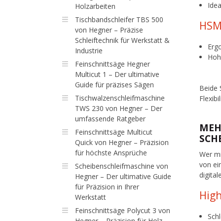
Idea
Holzarbeiten
Tischbandschleifer TBS 500
HSM 
von Hegner – Präzise
Schleiftechnik für Werkstatt &
Erg
Industrie
Hoh
Feinschnittsäge Hegner
Multicut 1 – Der ultimative
Guide für präzises Sägen
Beide 
Tischwalzenschleifmaschine
Flexibi
TWS 230 von Hegner – Der
umfassende Ratgeber
MEH
Feinschnittsäge Multicut
SCH
Quick von Hegner – Präzision
für höchste Ansprüche
Wer mi
von ei
Scheibenschleifmaschine von
digita
Hegner – Der ultimative Guide
für Präzision in Ihrer
High
Werkstatt
Feinschnittsäge Polycut 3 von
Schl
Hegner – Präzision für Holz,