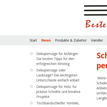
Start
News
Produkte & Zubehör
Händler
Sc
Dekupiersäge für Anfänger:
Die besten Tipps für den
pe
erfolgreichen Einstieg
Dekupiersäge oder
Laubsäge? Die wichtigsten
Wenn e
Unterschiede einfach erklärt
Scheib
Dekupiersäge für Holz: für
Anbiet
präzise Schnitte und kreative
umfang
Projekte
Langle
Tischbandschleifer: Vorteile,