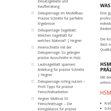
Einsatzgebiete und
WAS
Kaufberatung
Dekupiersäge im Modellbau:
Eine g
Präzise Schnitte für perfekte
profes
Ergebnisse
indivi
Bedien
Dekupiersäge Sägeblatt:
Welches Sägeblatt für
Die Ko
welches Material? | Hegner
dass s
Innenschnitte mit der
Qualit
Dekupiersäge: So gelingen
präzise Ausschnitte in Holz
HSM
Laubsägeblatt spannen:
PRÄ
Anleitung für präzise Schnitte
| Hegner
Mit de
Dekupiersäge richtig nutzen –
unters
Profi-Tipps für präzise
HSM 
Feinschnittarbeiten
Hegner Multicut SE
Kraf
Feinschnittsäge – Die
Schw
Königsklasse für präzise