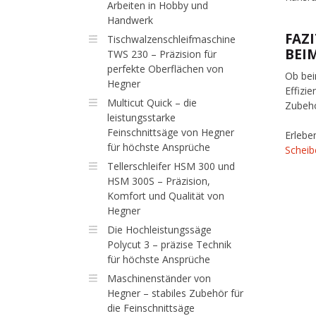
Arbeiten in Hobby und
Handwerk
FAZ
Tischwalzenschleifmaschine
BEI
TWS 230 – Präzision für
perfekte Oberflächen von
Ob bei
Hegner
Effizi
Multicut Quick – die
Zubehö
leistungsstarke
Feinschnittsäge von Hegner
Erlebe
für höchste Ansprüche
Scheib
Tellerschleifer HSM 300 und
HSM 300S – Präzision,
Komfort und Qualität von
Hegner
Die Hochleistungssäge
Polycut 3 – präzise Technik
für höchste Ansprüche
Maschinenständer von
Hegner – stabiles Zubehör für
die Feinschnittsäge