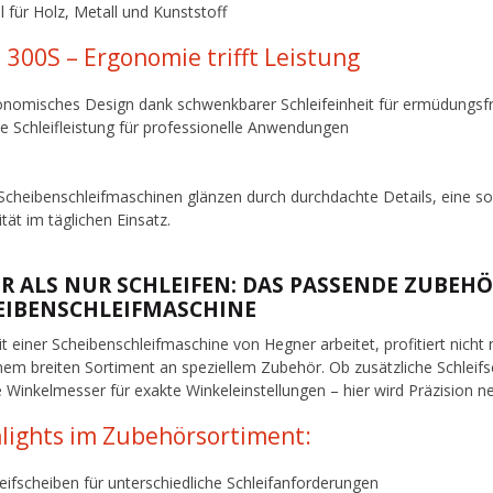
l für Holz, Metall und Kunststoff
300S – Ergonomie trifft Leistung
onomisches Design dank schwenkbarer Schleifeinheit für ermüdungsfr
e Schleifleistung für professionelle Anwendungen
Scheibenschleifmaschinen glänzen durch durchdachte Details, eine 
lität im täglichen Einsatz.
R ALS NUR SCHLEIFEN: DAS PASSENDE ZUBEHÖ
EIBENSCHLEIFMASCHINE
t einer Scheibenschleifmaschine von Hegner arbeitet, profitiert nicht
nem breiten Sortiment an speziellem Zubehör. Ob zusätzliche Schleifs
le Winkelmesser für exakte Winkeleinstellungen – hier wird Präzision ne
lights im Zubehörsortiment:
eifscheiben für unterschiedliche Schleifanforderungen