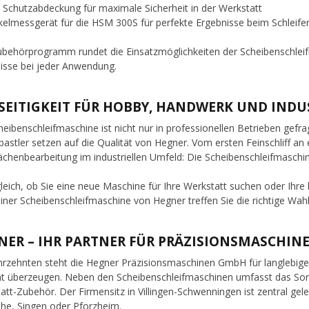
 Schutzabdeckung für maximale Sicherheit in der Werkstatt
kelmessgerät für die HSM 300S für perfekte Ergebnisse beim Schleife
behörprogramm rundet die Einsatzmöglichkeiten der Scheibenschleifm
isse bei jeder Anwendung.
LSEITIGKEIT FÜR HOBBY, HANDWERK UND INDU
heibenschleifmaschine ist nicht nur in professionellen Betrieben gef
astler setzen auf die Qualität von Hegner. Vom ersten Feinschliff an
ächenbearbeitung im industriellen Umfeld: Die Scheibenschleifmaschi
leich, ob Sie eine neue Maschine für Ihre Werkstatt suchen oder Ih
einer Scheibenschleifmaschine von Hegner treffen Sie die richtige Wahl
NER – IHR PARTNER FÜR PRÄZISIONSMASCHIN
ahrzehnten steht die Hegner Präzisionsmaschinen GmbH für langlebige
ht überzeugen. Neben den Scheibenschleifmaschinen umfasst das Sor
att-Zubehör. Der Firmensitz in Villingen-Schwenningen ist zentral gele
uhe, Singen oder Pforzheim.