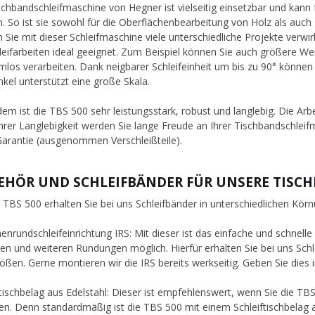
schbandschleifmaschine von Hegner ist vielseitig einsetzbar und kann
. So ist sie sowohl für die Oberflächenbearbeitung von Holz als auch
 Sie mit dieser Schleifmaschine viele unterschiedliche Projekte verwirk
leifarbeiten ideal geeignet. Zum Beispiel können Sie auch größere W
mlos verarbeiten. Dank neigbarer Schleifeinheit um bis zu 90° können 
nkel unterstützt eine große Skala.
em ist die TBS 500 sehr leistungsstark, robust und langlebig. Die Arbeit
hrer Langlebigkeit werden Sie lange Freude an Ihrer Tischbandschlei
Garantie (ausgenommen Verschleißteile).
EHÖR UND SCHLEIFBÄNDER FÜR UNSERE TISC
e TBS 500 erhalten Sie bei uns Schleifbänder in unterschiedlichen K
nenrundschleifeinrichtung IRS: Mit dieser ist das einfache und schnel
en und weiteren Rundungen möglich. Hierfür erhalten Sie bei uns Sch
ößen. Gerne montieren wir die IRS bereits werkseitig. Geben Sie dies im
ftischbelag aus Edelstahl: Dieser ist empfehlenswert, wenn Sie die T
n. Denn standardmäßig ist die TBS 500 mit einem Schleiftischbelag a