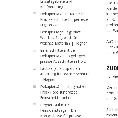
Einsatzgebiete und
Die Ti
Kaufberatung
werden
Dekupiersäge im Modellbau:
können
Präzise Schnitte für perfekte
an Sch
Ergebnisse
proble
der Wi
Dekupiersäge Sägeblatt:
Welches Sägeblatt für
Außerd
welches Material? | Hegner
Dank i
Innenschnitte mit der
Jahre 
Dekupiersäge: So gelingen
präzise Ausschnitte in Holz
ZUB
Laubsägeblatt spannen:
Anleitung für präzise Schnitte
Für di
| Hegner
Dekupiersäge richtig nutzen –
Die In
Profi-Tipps für präzise
Kontur
Feinschnittarbeiten
und Gr
Hegner Multicut SE
Schlei
Feinschnittsäge – Die
möchte
Königsklasse für präzise