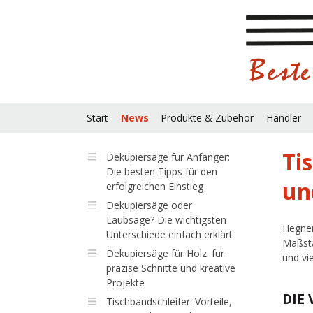
Start
News
Produkte & Zubehör
Händler
Ti
Dekupiersäge für Anfänger:
Die besten Tipps für den
un
erfolgreichen Einstieg
Dekupiersäge oder
Laubsäge? Die wichtigsten
Hegner
Unterschiede einfach erklärt
Maßstä
Dekupiersäge für Holz: für
und vi
präzise Schnitte und kreative
Projekte
DIE 
Tischbandschleifer: Vorteile,