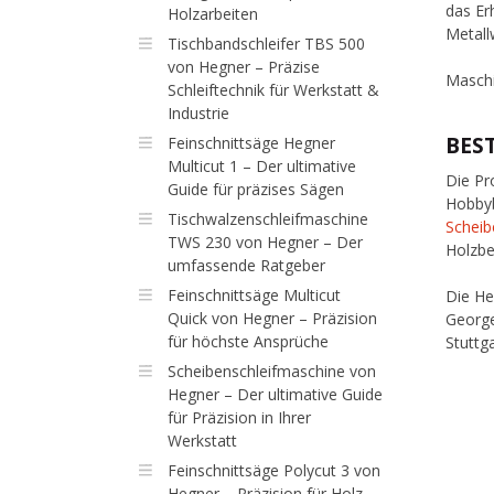
das Er
Holzarbeiten
Metall
Tischbandschleifer TBS 500
von Hegner – Präzise
Maschi
Schleiftechnik für Werkstatt &
Industrie
BES
Feinschnittsäge Hegner
Multicut 1 – Der ultimative
Die Pr
Guide für präzises Sägen
Hobbyb
Tischwalzenschleifmaschine
Scheib
TWS 230 von Hegner – Der
Holzbe
umfassende Ratgeber
Feinschnittsäge Multicut
Die He
Quick von Hegner – Präzision
George
für höchste Ansprüche
Stuttg
Scheibenschleifmaschine von
Hegner – Der ultimative Guide
für Präzision in Ihrer
Werkstatt
Feinschnittsäge Polycut 3 von
Hegner – Präzision für Holz,