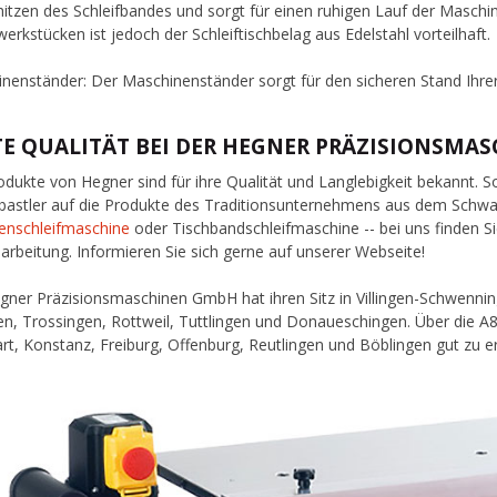
hitzen des Schleifbandes und sorgt für einen ruhigen Lauf der Maschi
werkstücken ist jedoch der Schleiftischbelag aus Edelstahl vorteilhaft.
nenständer: Der Maschinenständer sorgt für den sicheren Stand Ihre
TE QUALITÄT BEI DER HEGNER PRÄZISIONSMA
odukte von Hegner sind für ihre Qualität und Langlebigkeit bekannt. 
astler auf die Produkte des Traditionsunternehmens aus dem Schw
enschleifmaschine
oder Tischbandschleifmaschine -- bei uns finden 
arbeitung. Informieren Sie sich gerne auf unserer Webseite!
gner Präzisionsmaschinen GmbH hat ihren Sitz in Villingen-Schwennin
n, Trossingen, Rottweil, Tuttlingen und Donaueschingen. Über die A
art, Konstanz, Freiburg, Offenburg, Reutlingen und Böblingen gut zu e