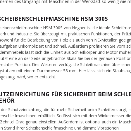
rlernen des Umgangs mit Maschinen in der Werkstatt so wenig wie m
 SCHEIBENSCHLEIFMASCHINE HSM 300S
heibenschleifmaschine HSM 300S von Hegner ist die ideale Schleifmasc
rk und Industrie. Sie überzeugt mit praktischen Funktionen, der Präzi
e sowohl für die Bearbeitung von Holz als auch von NE-Metallen geeigne
faufgaben unkompliziert und schnell. Außerdem profitieren Sie vom 
Klemmhebels lässt sich die Einheit aus Schleifkörper und Motor mühelos
tützt eine an der Seite angebrachte Skala Sie bei der genauen Positioni
echter Position. Des Weiteren verfügt die Schleifmaschine über ein
stutzen mit einem Durchmesser 58 mm. Hier lässt sich ein Staubsauge
bgesaugt wird, wo er entsteht.
UTZEINRICHTUNG FÜR SICHERHEIT BEIM SCHL
EHÖR
der Schutzeinrichtung, die für mehr Sicherheit beim Schleifen sorgt, 
enschleifmaschinen erhältlich. So lässt sich mit dem Winkelmesser die
Zehntel Grad genau einstellen. Außerdem ist optional auch ein Maschi
en Stand Ihrer Scheibenschleifmaschine und dämmt Vibrationen.