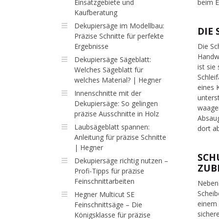
Einsatzgebiete und
beim E
Kaufberatung
Dekupiersäge im Modellbau:
DIE
Präzise Schnitte für perfekte
Ergebnisse
Die Sc
Handwe
Dekupiersäge Sägeblatt:
ist si
Welches Sägeblatt für
Schlei
welches Material? | Hegner
eines 
Innenschnitte mit der
unters
Dekupiersäge: So gelingen
waager
präzise Ausschnitte in Holz
Absaug
Laubsägeblatt spannen:
dort a
Anleitung für präzise Schnitte
| Hegner
SCH
Dekupiersäge richtig nutzen –
ZUB
Profi-Tipps für präzise
Feinschnittarbeiten
Neben 
Scheib
Hegner Multicut SE
einem 
Feinschnittsäge – Die
sicher
Königsklasse für präzise