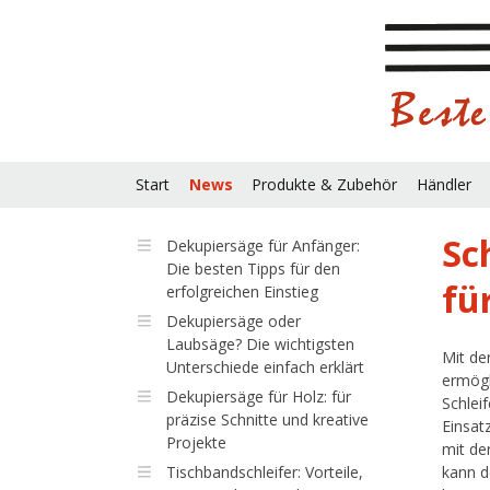
Start
News
Produkte & Zubehör
Händler
Sc
Dekupiersäge für Anfänger:
Die besten Tipps für den
fü
erfolgreichen Einstieg
Dekupiersäge oder
Laubsäge? Die wichtigsten
Mit de
Unterschiede einfach erklärt
ermögl
Dekupiersäge für Holz: für
Schlei
präzise Schnitte und kreative
Einsat
Projekte
mit de
Tischbandschleifer: Vorteile,
kann d