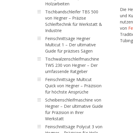
Holzarbeiten
Die He
Tischbandschleifer TBS 500
und Ku
von Hegner – Präzise
nutzen
Schleiftechnik für Werkstatt &
von
Fe
Industrie
Tradit
Feinschnittsäge Hegner
Tübing
Multicut 1 – Der ultimative
Guide für präzises Sägen
Tischwalzenschleifmaschine
TWS 230 von Hegner – Der
umfassende Ratgeber
Feinschnittsäge Multicut
Quick von Hegner – Präzision
für höchste Ansprüche
Scheibenschleifmaschine von
Hegner – Der ultimative Guide
für Präzision in Ihrer
Werkstatt
Feinschnittsäge Polycut 3 von
Hegner – Präzision für Holz,