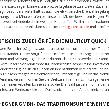
geschliffene Arbeitstisch aus Grauguss zu einem erhöhten Gewicht un
 Sie exakt sägen können, um präzise Ergebnisse zu erzielen. Zudem i
egt. Besonders vorteilhaft ist auch die elektronische Drehzahlregelung
ungen pro Minute stufenlos einstellen. Mit der bewährten Hegner-E
attwechsel kinderleicht in wenigen Handgriffen. Weitere Informatione
 Feinschnittsägen erhalten Sie in dieser
Vergleichstabelle
und in info
KTISCHES ZUBEHÖR FÜR DIE MULTICUT QUICK
sere Feinschnittsägen ist auch praktisches und umfangreiches
Zubeh
nenständer. Dieser sorgt für den sicheren Stand Ihrer Säge und ermögl
ionen und Schwingungen besser dämmt als eine Holzwerkbank. Wenn Si
 wird unsere Sonderklemme für Innenschnitte schnell zum unverzichtb
serleichterung, da sie das Sägen an Innenschnitten vereinfacht und be
n Feinschnittsägen mit elektronischer Drehzahlregelung ist das elekt
Denn mit diesem können Sie die Drehzahl Ihrer Feinschnittsäge währ
 bei feinen Arbeiten können Sie so die Drehzahl justieren, ohne den
 fest am Werkstück bleiben. Das ist nicht nur eine Arbeitserleichterun
 HEGNER GMBH- DAS TRADITIONSUNTERNEHM