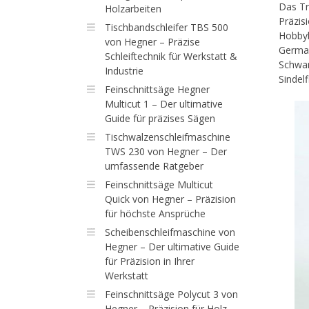
Das Tr
Holzarbeiten
Präzis
Tischbandschleifer TBS 500
Hobbyb
von Hegner – Präzise
German
Schleiftechnik für Werkstatt &
Schwar
Industrie
Sindelf
Feinschnittsäge Hegner
Multicut 1 – Der ultimative
Guide für präzises Sägen
Tischwalzenschleifmaschine
TWS 230 von Hegner – Der
umfassende Ratgeber
Feinschnittsäge Multicut
Quick von Hegner – Präzision
für höchste Ansprüche
Scheibenschleifmaschine von
Hegner – Der ultimative Guide
für Präzision in Ihrer
Werkstatt
Feinschnittsäge Polycut 3 von
Hegner – Präzision für Holz,