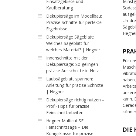
Einsatzgebiete und
feinst
Kaufberatung
Sodass
ausgel
Dekupiersäge im Modellbau:
Umdreh
Präzise Schnitte für perfekte
Sägebl
Ergebnisse
Hegner
Dekupiersäge Sägeblatt:
Welches Sägeblatt für
welches Material? | Hegner
PRA
Innenschnitte mit der
Für un
Dekupiersäge: So gelingen
Maschi
präzise Ausschnitte in Holz
Vibrat
Laubsägeblatt spannen:
haben,
Anleitung für präzise Schnitte
Arbeit
| Hegner
unsere
kann. 
Dekupiersäge richtig nutzen –
Gerade
Profi-Tipps für präzise
können
Feinschnittarbeiten
Hegner Multicut SE
Feinschnittsäge – Die
DIE
Königsklasse für präzise