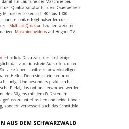
d damit zur Laufruhe der Maschine bei.
st der Qualitätsmotor für den Dauerbetrieb
. Mit dieser lassen sich 400 bis 1400
inspanntechnik erfolgt außerdem der
n zur
Multicut Quick
und zu den weiteren
rmativen
Maschinenvideos
auf Hegner TV.
ör
erhältlich. Dazu zählt der dreibeinige
icht das vibrationsfreie Aufstellen, da er
e viele Innenschnitte zu bewerkstelligen
aren Helfer. Denn sie ist eine enorme
schleunigt. Und besonders praktisch bei
rische Pedal, das optional erworben werden
end des Sägens mit dem Fuß steuern.
 Sägefluss zu unterbrechen und beide Hände
g, sondern verbessert auch das Schnittbild.
EN AUS DEM SCHWARZWALD